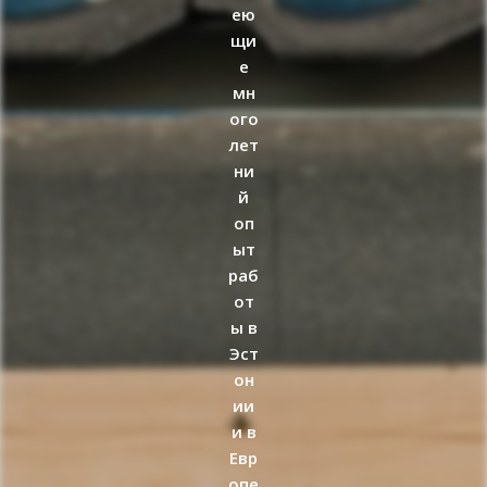
ею
щи
е
мн
ого
лет
ни
й
оп
ыт
раб
от
ы в
Эст
он
ии
и в
Евр
опе