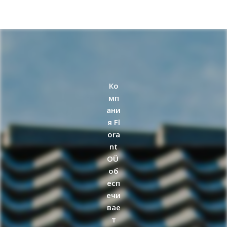
Ко
мп
ани
я
Fl
ora
nt
OÜ
об
есп
ечи
вае
т