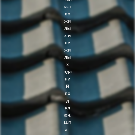
ьст
во
жи
лы
х и
не
жи
лы
х
зда
ни
й
по
д
кл
юч.
Шт
ат