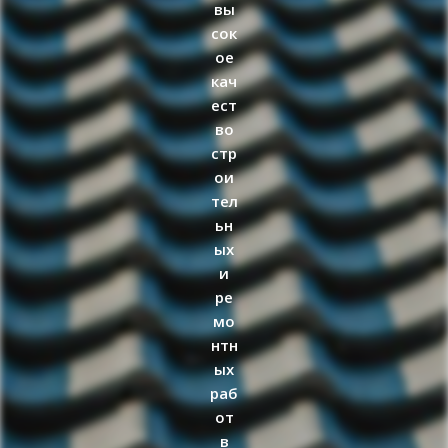
вы
сок
ое
кач
ест
во
стр
ои
тел
ьн
ых
и
ре
мо
нтн
ых
раб
от
в