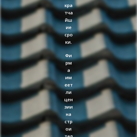
кра
тча
йш
ие
сро
ки.
Фи
рм
а
им
еет
ли
цен
зии
на
стр
ои
тел