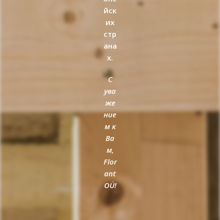
йск
их
стр
ана
х.
С
ува
же
ние
м к
Ва
м,
Flor
ant
OÜ!