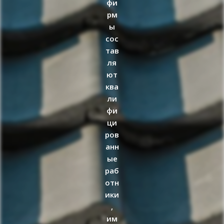
фи
рм
ы
сос
тав
ля
ют
ква
ли
фи
ци
ров
анн
ые
раб
отн
ики
,
им